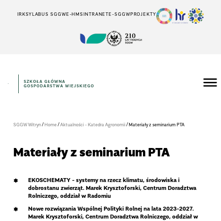
IRK
SYLABUS SGGW
E-HMS
INTRANET
E-SGGW
PROJEKTY
SZKOŁA GŁÓWNA
GOSPODARSTWA WIEJSKIEGO
/
/
/
SGGW Witryn
Home
Aktualności - Katedra Agronomii
Materiały z seminarium PTA
Materiały z seminarium PTA
EKOSCHEMATY - systemy na rzecz klimatu, środowiska i
dobrostanu zwierząt. Marek Krysztoforski, Centrum Doradztwa
Rolniczego, oddział w Radomiu
Nowe rozwiązania Wspólnej Polityki Rolnej na lata 2023-2027.
Marek Krysztoforski, Centrum Doradztwa Rolniczego, oddział w