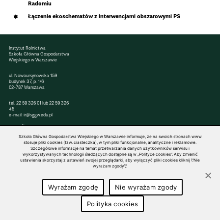
Radomiu
Łączenie ekoschematów z interwencjami obszarowymi PS
Instytut Rolnictwa
Szkoła Główna Gospodarstwa
Wiejskiego w Warszawie
ul. Nowoursynowska 159
budynek 37, p. 1/6
02-787 Warszawa
tel.
22 59 326 01
lub
22 59 326
45
e-mail:
ir@sggw.edu.pl
Szkoła Główna Gospodarstwa Wiejskiego w Warszawie informuje, że na swoich stronach www
stosuje pliki cookies (tzw. ciasteczka), w tym pliki funkcjonalne, analityczne i reklamowe.
Szczegółowe informacje na temat przetwarzania danych użytkowników serwisu i
© 1816–2026 SGGW — ALL RIGHTS RESERVED
wykorzystywanych technologii śledzących dostępne są w „Polityce cookies”. Aby zmienić
ustawienia skorzystaj z ustawień swojej przeglądarki, aby wyłączyć pliki cookies kliknij \"Nie
wyrażam zgody\".
Wyrażam zgodę
Nie wyrażam zgody
Polityka cookies