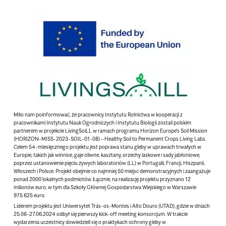
Miło nam poinformować, że pracownicy Instytutu Rolnictwa w kooperacji z
pracownikami Instytutu Nauk Ogrodniczych i Instytutu Biologii zostali polskim
partnerem w projekcie LivingSoiLL w ramach programu Horizon Europe’s Soil Mission
(HORIZON-MISS-2023-SOIL-01-08) – Healthy Soil to Permanent Crops Living Labs.
Celem 54-miesięcznego projektu jest poprawa stanu gleby w uprawach trwałych w
Europie, takich jak winnice, gaje oliwne, kasztany, orzechy laskowe i sady jabłoniowe,
poprzez ustanowienie pięciu żywych laboratoriów (LL) w Portugalii, Francji, Hiszpanii,
Włoszech i Polsce. Projekt obejmie co najmniej 50 miejsc demonstracyjnych i zaangażuje
ponad 2000 lokalnych podmiotów. Łącznie, na realizację projektu przyznano 12
milionów euro, w tym dla Szkoły Głównej Gospodarstwa Wiejskiego w Warszawie
975 625 euro.
Liderem projektu jest Uniwersytet Trás-os-Montes i Alto Douro (UTAD), gdzie w dniach
25.06-27.06.2024 odbył się pierwszy kick-off meeting konsorcjum. W trakcie
wydarzenia uczestnicy dowiedzieli się o praktykach ochrony gleby w