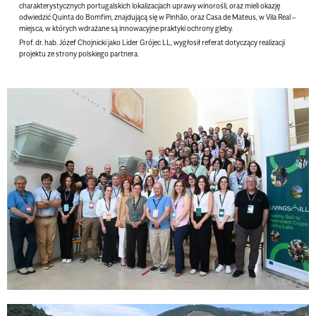
charakterystycznych portugalskich lokalizacjach uprawy winorośli, oraz mieli okazję
odwiedzić Quinta do Bomfim, znajdującą się w Pinhão, oraz Casa de Mateus, w Vila Real –
miejsca, w których wdrażane są innowacyjne praktyki ochrony gleby.
Prof. dr. hab. Józef Chojnicki jako Lider Grójec LL, wygłosił referat dotyczący realizacji
projektu ze strony polskiego partnera.