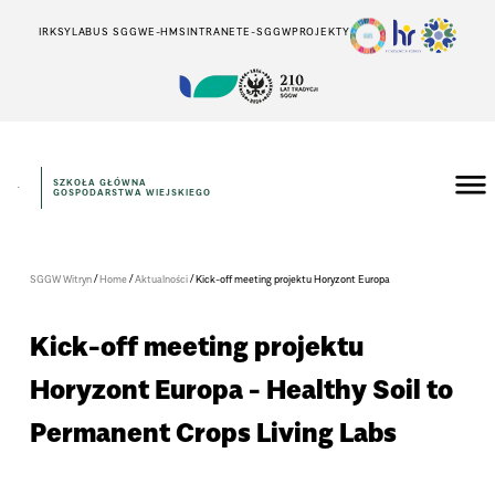
IRK
SYLABUS SGGW
E-HMS
INTRANET
E-SGGW
PROJEKTY
SZKOŁA GŁÓWNA
GOSPODARSTWA WIEJSKIEGO
/
/
/
SGGW Witryn
Home
Aktualności
Kick-off meeting projektu Horyzont Europa
Kick-off meeting projektu
Horyzont Europa - Healthy Soil to
Permanent Crops Living Labs