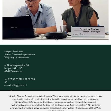
Instytut Rolnictwa
Szkoła Główna Gospodarstwa
Wiejskiego w Warszawie
ul. Nowoursynowska 159
budynek 37, p. 1/6
02-787 Warszawa
tel.
22 59 326 01
lub
22 59 326
45
e-mail:
ir@sggw.edu.pl
Szkoła Główna Gospodarstwa Wiejskiego w Warszawie informuje, że na swoich stronach www
stosuje pliki cookies (tzw. ciasteczka), w tym pliki funkcjonalne, analityczne i reklamowe.
Szczegółowe informacje na temat przetwarzania danych użytkowników serwisu i
© 1816–2026 SGGW — ALL RIGHTS RESERVED
wykorzystywanych technologii śledzących dostępne są w „Polityce cookies”. Aby zmienić
ustawienia skorzystaj z ustawień swojej przeglądarki, aby wyłączyć pliki cookies kliknij \"Nie