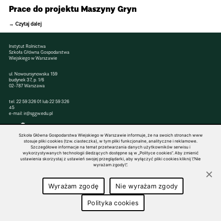
Prace do projektu Maszyny Gryn
Czytaj dalej
Instytut Rolnictwa
Szkoła Główna Gospodarstwa
Wiejskiego w Warszawie
ul. Nowoursynowska 159
budynek 37, p. 1/6
02-787 Warszawa
tel.
22 59 326 01
lub
22 59 326
45
e-mail:
ir@sggw.edu.pl
Szkoła Główna Gospodarstwa Wiejskiego w Warszawie informuje, że na swoich stronach www
stosuje pliki cookies (tzw. ciasteczka), w tym pliki funkcjonalne, analityczne i reklamowe.
Szczegółowe informacje na temat przetwarzania danych użytkowników serwisu i
© 1816–2026 SGGW — ALL RIGHTS RESERVED
wykorzystywanych technologii śledzących dostępne są w „Polityce cookies”. Aby zmienić
ustawienia skorzystaj z ustawień swojej przeglądarki, aby wyłączyć pliki cookies kliknij \"Nie
wyrażam zgody\".
Wyrażam zgodę
Nie wyrażam zgody
Polityka cookies