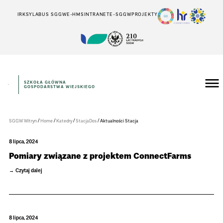
IRK
SYLABUS SGGW
E-HMS
INTRANET
E-SGGW
PROJEKTY
SZKOŁA GŁÓWNA
GOSPODARSTWA WIEJSKIEGO
Instytut
Rolnictwa
/
/
/
/
SGGW Witryn
Home
Katedry
StacjaDos
Aktualności Stacja
8 lipca, 2024
Pomiary związane z projektem ConnectFarms
Czytaj dalej
8 lipca, 2024