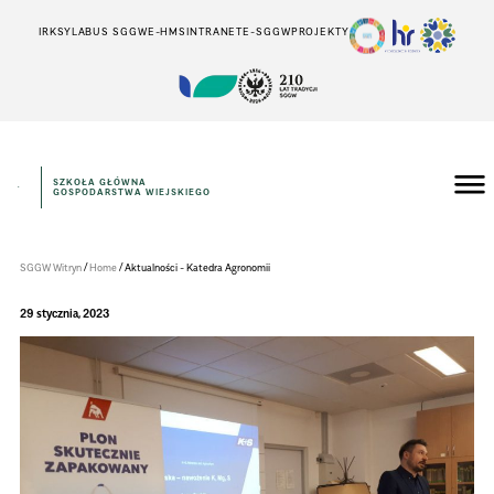
IRK
SYLABUS SGGW
E-HMS
INTRANET
E-SGGW
PROJEKTY
SZKOŁA GŁÓWNA
GOSPODARSTWA WIEJSKIEGO
Instytut
Rolnictwa
/
/
SGGW Witryn
Home
Aktualności - Katedra Agronomii
29 stycznia, 2023